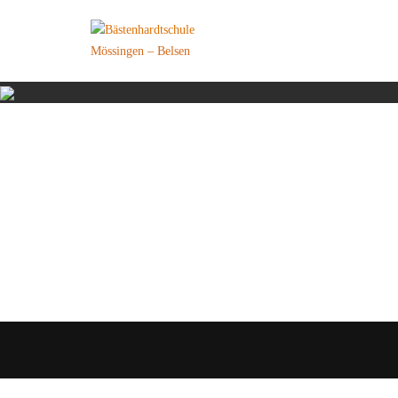
Skip
to
Mössingen – Belsen
content