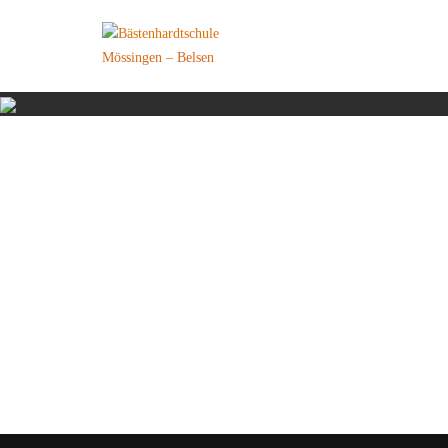
Skip
to
Mössingen – Belsen
content